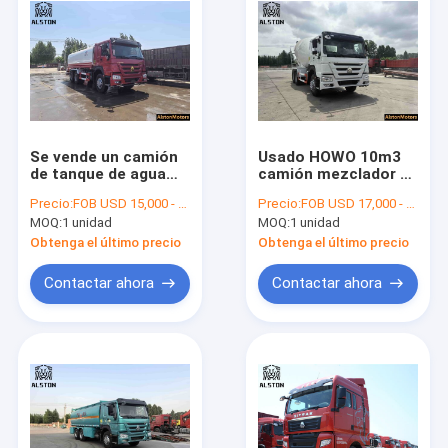
Se vende un camión
Usado HOWO 10m3
de tanque de agua
camión mezclador de
HOWO usado.
hormigón en venta
Precio:
FOB USD 15,000 - 27,000 PER UNIT
Precio:
FOB USD 17,000 - 29,000 PER UNIT
6x4 371HP
MOQ:
1 unidad
MOQ:
1 unidad
Obtenga el último precio
Obtenga el último precio
Contactar ahora
Contactar ahora