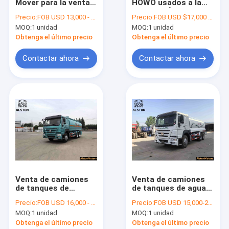
Mover para la venta
HOWO usados ​​a la
Visita a la fábrica
6x4 Exportación de
venta en África:
Precio:
FOB USD 13,000 - 27,000 PER UNIT
Precio:
FOB USD $17,000 - 28,000 PER UNIT
camión de remolque
precio y
MOQ:
1 unidad
MOQ:
1 unidad
especificaciones
Control de Calidad
Obtenga el último precio
Obtenga el último precio
Contacto
Contactar ahora
Contactar ahora
noticias
Todos los casos
Camiones usados de Howo
El camión Howo
Venta de camiones
Venta de camiones
de tanques de
de tanques de agua
Camión tractor HOWO
combustible usados
usados HOWO
Precio:
FOB USD 16,000 - 30,000 PER UNIT
Precio:
FOB USD 15,000-22,000 PER UNIT
¥ Capacidad y precio
Capacidad y precio
Camión del mezclador concreto de Howo
MOQ:
1 unidad
MOQ:
1 unidad
Obtenga el último precio
Obtenga el último precio