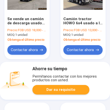
Se vende un camión
Camión tractor
de descarga usado
HOWO 6x4 usado a la
HOWO 8x4.
venta | Cabeza del
Precio:
FOB USD 18,000 - 30,000 PER UNIT
Precio:
FOB USD 13,000 - 27,000 PER UNIT
tractor 371HP
MOQ:
1 unidad
MOQ:
1 unidad
Obtenga el último precio
Obtenga el último precio
Contactar ahora
Contactar ahora
Ahorre su tiempo
Permítanos contactar con los mejores
productos con usted.
Dar su requisito