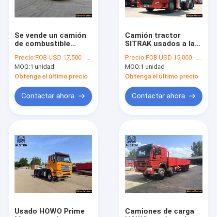
Se vende un camión
Camión tractor
de combustible
SITRAK usados ​​a la
usado. Un tanque de
venta | Precio del
Precio:
FOB USD 17,500 - 30,000 PER UNIT
Precio:
FOB USD 15,000 - 29,000 PER UNIT
20 mil litros.
camión C7H T7H
MOQ:
1 unidad
MOQ:
1 unidad
Obtenga el último precio
Obtenga el último precio
Contactar ahora
Contactar ahora
Inicio
Productos
Sobre nosotros
Usado HOWO Prime
Camiones de carga