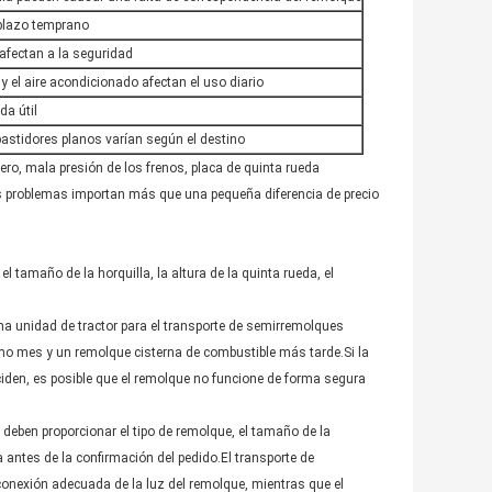
plazo temprano
 afectan a la seguridad
 y el aire acondicionado afectan el uso diario
da útil
bastidores planos varían según el destino
ero, mala presión de los frenos, placa de quinta rueda
s problemas importan más que una pequeña diferencia de precio
 tamaño de la horquilla, la altura de la quinta rueda, el
a unidad de tractor para el transporte de semirremolques
mo mes y un remolque cisterna de combustible más tarde.Si la
inciden, es posible que el remolque no funcione de forma segura
ben proporcionar el tipo de remolque, el tamaño de la
ra antes de la confirmación del pedido.El transporte de
conexión adecuada de la luz del remolque, mientras que el