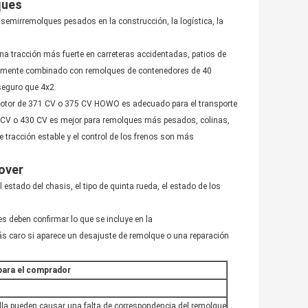
ques
semirremolques pesados en la construcción, la logística, la
a tracción más fuerte en carreteras accidentadas, patios de
múnmente combinado con remolques de contenedores de 40
seguro que 4x2.
n motor de 371 CV o 375 CV HOWO es adecuado para el transporte
0 CV o 430 CV es mejor para remolques más pesados, colinas,
e tracción estable y el control de los frenos son más
over
l estado del chasis, el tipo de quinta rueda, el estado de los
s deben confirmar lo que se incluye en la
s caro si aparece un desajuste de remolque o una reparación
para el comprador
uilla pueden causar una falta de correspondencia del remolque