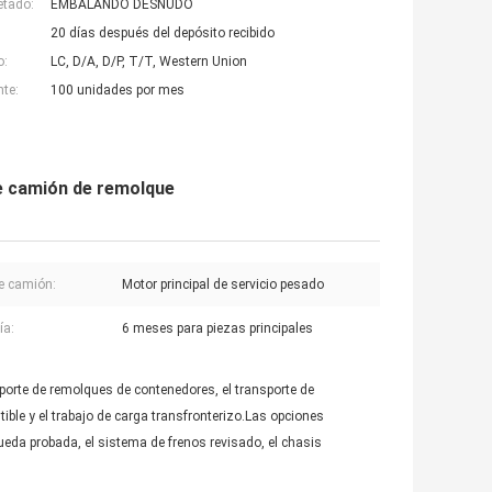
etado:
EMBALANDO DESNUDO
20 días después del depósito recibido
o:
LC, D/A, D/P, T/T, Western Union
nte:
100 unidades por mes
e camión de remolque
e camión:
Motor principal de servicio pesado
ía:
6 meses para piezas principales
porte de remolques de contenedores, el transporte de
ble y el trabajo de carga transfronterizo.Las opciones
eda probada, el sistema de frenos revisado, el chasis