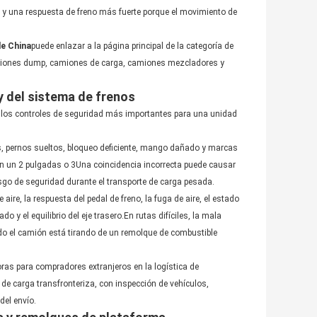
 y una respuesta de freno más fuerte porque el movimiento de
e China
puede enlazar a la página principal de la categoría de
miones dump, camiones de carga, camiones mezcladores y
 y del sistema de frenos
son los controles de seguridad más importantes para una unidad
as, pernos sueltos, bloqueo deficiente, mango dañado y marcas
con un 2 pulgadas o 3Una coincidencia incorrecta puede causar
sgo de seguridad durante el transporte de carga pesada.
aire, la respuesta del pedal de freno, la fuga de aire, el estado
 y el equilibrio del eje trasero.En rutas difíciles, la mala
do el camión está tirando de un remolque de combustible
s para compradores extranjeros en la logística de
de carga transfronteriza, con inspección de vehículos,
del envío.