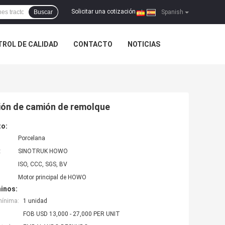
Solicitar una cotización
Buscar
|
Spanish
ROL DE CALIDAD
CONTACTO
NOTICIAS
ión de camión de remolque
to:
Porcelana
:
SINOTRUK HOWO
ISO, CCC, SGS, BV
Motor principal de HOWO
inos:
mínima:
1 unidad
FOB USD 13,000 - 27,000 PER UNIT