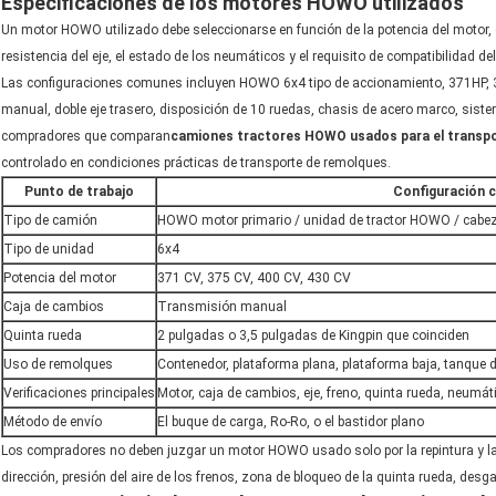
Especificaciones de los motores HOWO utilizados
Un motor HOWO utilizado debe seleccionarse en función de la potencia del motor, el
resistencia del eje, el estado de los neumáticos y el requisito de compatibilidad de
Las configuraciones comunes incluyen HOWO 6x4 tipo de accionamiento, 371HP, 
manual, doble eje trasero, disposición de 10 ruedas, chasis de acero marco, siste
compradores que comparan
camiones tractores HOWO usados para el transp
controlado en condiciones prácticas de transporte de remolques.
Punto de trabajo
Configuración 
Tipo de camión
HOWO motor primario / unidad de tractor HOWO / cabez
Tipo de unidad
6x4
Potencia del motor
371 CV, 375 CV, 400 CV, 430 CV
Caja de cambios
Transmisión manual
Quinta rueda
2 pulgadas o 3,5 pulgadas de Kingpin que coinciden
Uso de remolques
Contenedor, plataforma plana, plataforma baja, tanque 
Verificaciones principales
Motor, caja de cambios, eje, freno, quinta rueda, neumát
Método de envío
El buque de carga, Ro-Ro, o el bastidor plano
Los compradores no deben juzgar un motor HOWO usado solo por la repintura y la ap
dirección, presión del aire de los frenos, zona de bloqueo de la quinta rueda, desg