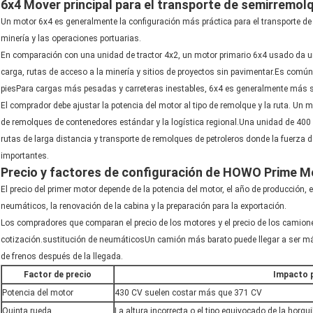
6x4 Mover principal para el transporte de semirremol
Un motor 6x4 es generalmente la configuración más práctica para el transporte de 
minería y las operaciones portuarias.
En comparación con una unidad de tractor 4x2, un motor primario 6x4 usado da un
carga, rutas de acceso a la minería y sitios de proyectos sin pavimentar.Es co
piesPara cargas más pesadas y carreteras inestables, 6x4 es generalmente más 
El comprador debe ajustar la potencia del motor al tipo de remolque y la ruta. U
de remolques de contenedores estándar y la logística regional.Una unidad de 40
rutas de larga distancia y transporte de remolques de petroleros donde la fuerza d
importantes.
Precio y factores de configuración de HOWO Prime M
El precio del primer motor depende de la potencia del motor, el año de producción, e
neumáticos, la renovación de la cabina y la preparación para la exportación.
Los compradores que comparan el precio de los motores y el precio de los camione
cotización.sustitución de neumáticosUn camión más barato puede llegar a ser má
de frenos después de la llegada.
Factor de precio
Impacto 
Potencia del motor
430 CV suelen costar más que 371 CV
Quinta rueda
La altura incorrecta o el tipo equivocado de la horq