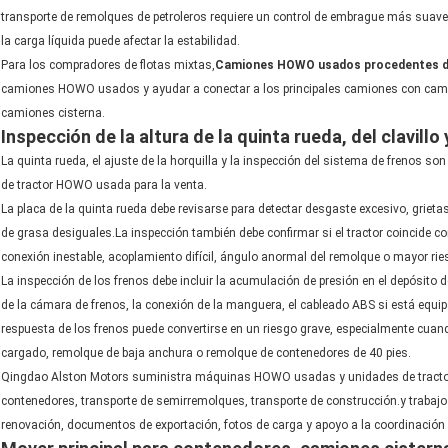
transporte de remolques de petroleros requiere un control de embrague más suave
la carga líquida puede afectar la estabilidad.
Para los compradores de flotas mixtas,
Camiones HOWO usados procedentes d
camiones HOWO usados y ayudar a conectar a los principales camiones con ca
camiones cisterna.
Inspección de la altura de la quinta rueda, del clavillo
La quinta rueda, el ajuste de la horquilla y la inspección del sistema de frenos 
de tractor HOWO usada para la venta.
La placa de la quinta rueda debe revisarse para detectar desgaste excesivo, griet
de grasa desiguales.La inspección también debe confirmar si el tractor coincide 
conexión inestable, acoplamiento difícil, ángulo anormal del remolque o mayor rie
La inspección de los frenos debe incluir la acumulación de presión en el depósito de 
de la cámara de frenos, la conexión de la manguera, el cableado ABS si está equipado
respuesta de los frenos puede convertirse en un riesgo grave, especialmente cuan
cargado, remolque de baja anchura o remolque de contenedores de 40 pies.
Qingdao Alston Motors suministra máquinas HOWO usadas y unidades de tractora
contenedores, transporte de semirremolques, transporte de construcción.y trabajo 
renovación, documentos de exportación, fotos de carga y apoyo a la coordinación 