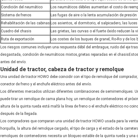
Condición del neumático
Los neumáticos débiles aumentan el costo de reem
Sistema de frenos
Las fugas de aire o la lenta acumulación de presión
Rehabilitación de las cabinas
Los asientos, el dormitorio, el salpicadero, las luces
Cuadro del chasis
Las grietas, las curvas o el fuerte óxido reducen la vi
Ruta de exportación
Los costes de los buques de granel, Ro-Ro y de los 
Los riesgos comunes incluyen una respuesta débil del embrague, ruido del eje tras
desgastada, condición de neumáticos mixtos,grietas reparadas en el chasisEsto
antes del envío.
Unidad de tractor, cabeza de tractor y remolque
Una unidad de tractor HOWO debe coincidir con el tipo de remolque del comprador, el
conector de freno y el enchufe eléctrico antes del envío.
Los diferentes mercados utilizan diferentes combinaciones de semirremolques. Un
puede tirar un remolque de cama plana hoy, un remolque de contenedores el próxi
altura de la quinta rueda está malSi la línea de freno o el enchufe eléctrico no co
después de la llegada.
Los compradores que comparan una unidad de tractor HOWO usada para la venta de
horquilla, la altura del remolque cargado, el tipo de carga y el estado de la carrete
remolques de contenedores necesita un bloqueo estable de la quinta rueda y una 