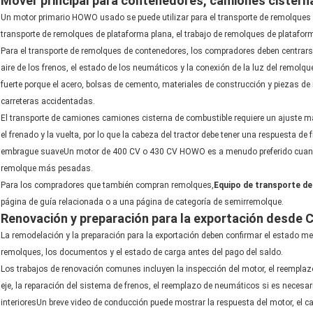
Mover principal para contenedores, camiones cistern
Un motor primario HOWO usado se puede utilizar para el transporte de remolques d
transporte de remolques de plataforma plana, el trabajo de remolques de plataforma
Para el transporte de remolques de contenedores, los compradores deben centrarse e
aire de los frenos, el estado de los neumáticos y la conexión de la luz del remolq
fuerte porque el acero, bolsas de cemento, materiales de construcción y piezas 
carreteras accidentadas.
El transporte de camiones camiones cisterna de combustible requiere un ajuste má
el frenado y la vuelta, por lo que la cabeza del tractor debe tener una respuesta de 
embrague suaveUn motor de 400 CV o 430 CV HOWO es a menudo preferido cuando l
remolque más pesadas.
Para los compradores que también compran remolques,
Equipo de transporte d
página de guía relacionada o a una página de categoría de semirremolque.
Renovación y preparación para la exportación desde 
La remodelación y la preparación para la exportación deben confirmar el estado me
remolques, los documentos y el estado de carga antes del pago del saldo.
Los trabajos de renovación comunes incluyen la inspección del motor, el reemplazo del
eje, la reparación del sistema de frenos, el reemplazo de neumáticos si es necesario
interioresUn breve video de conducción puede mostrar la respuesta del motor, el ca