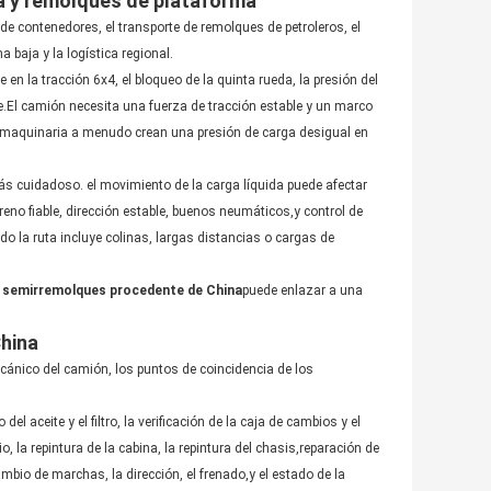
a y remolques de plataforma
e contenedores, el transporte de remolques de petroleros, el
 baja y la logística regional.
n la tracción 6x4, el bloqueo de la quinta rueda, la presión del
ue.El camión necesita una fuerza de tracción estable y un marco
de maquinaria a menudo crean una presión de carga desigual en
s cuidadoso. el movimiento de la carga líquida puede afectar
freno fiable, dirección estable, buenos neumáticos,y control de
a ruta incluye colinas, largas distancias o cargas de
e semirremolques procedente de China
puede enlazar a una
China
cánico del camión, los puntos de coincidencia de los
 aceite y el filtro, la verificación de la caja de cambios y el
, la repintura de la cabina, la repintura del chasis,reparación de
mbio de marchas, la dirección, el frenado,y el estado de la