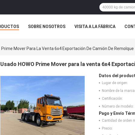
ODUCTOS
SOBRE NOSOTROS
VISITA A LA FÁBRICA
CONT
ASOS
Prime Mover Para La Venta 6x4 Exportación De Camión De Remolque
Usado HOWO Prime Mover para la venta 6x4 Exportac
Datos del produc
Lugar de origen:
Nombre de la marca
Certificación:
Número de modelo:
Pago y Envío Térm
Cantidad de orden 
Precio: