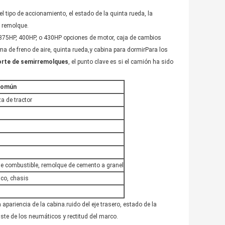
 tipo de accionamiento, el estado de la quinta rueda, la
l remolque.
375HP, 400HP, o 430HP opciones de motor, caja de cambios
ma de freno de aire, quinta rueda,y cabina para dormirPara los
orte de semirremolques
, el punto clave es si el camión ha sido
común
a de tractor
de combustible, remolque de cemento a granel
ico, chasis
ariencia de la cabina.ruido del eje trasero, estado de la
aste de los neumáticos y rectitud del marco.