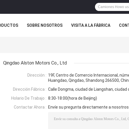
ODUCTOS
SOBRE NOSOTROS
VISITA A LA FÁBRICA
CONT
ASOS
Qingdao Alston Motors Co., Ltd
Dirección :
19F, Centro de Comercio Internacional, núme
Huangdao, Qingdao, Shandong 266500, Chin
Dirección Fábrica :
Calle Dongma, ciudad de Liangshan, ciudad d
Holario De Trabajo :
8:30-18:00(hora de Beijing)
Contactar Ahora :
Envíe su pregunta directamente a nosotros