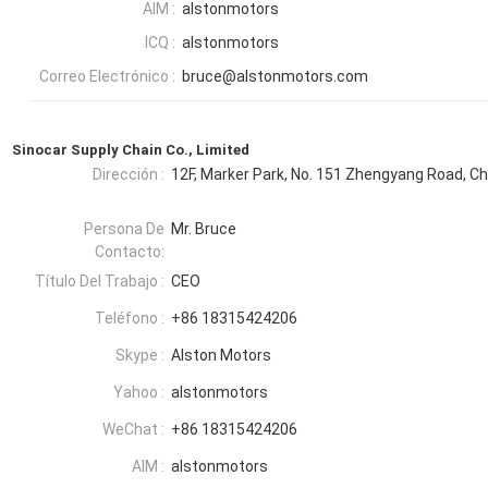
AIM :
alstonmotors
ICQ :
alstonmotors
Correo Electrónico :
bruce@alstonmotors.com
Sinocar Supply Chain Co., Limited
Dirección :
12F, Marker Park, No. 151 Zhengyang Road, Ch
Persona De
Mr. Bruce
Contacto:
Título Del Trabajo :
CEO
Teléfono :
+86 18315424206
Skype :
Alston Motors
Yahoo :
alstonmotors
WeChat :
+86 18315424206
AIM :
alstonmotors