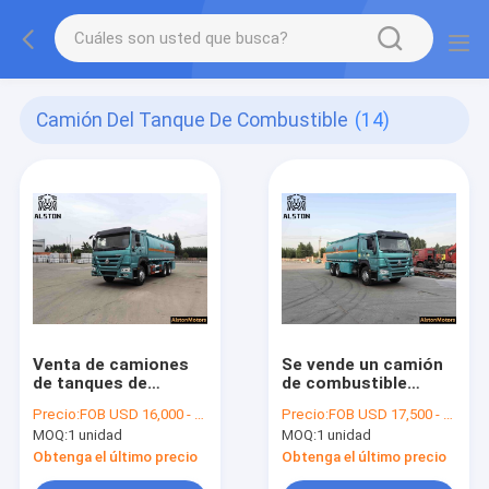
Camión Del Tanque De Combustible
(14)
Venta de camiones
Se vende un camión
de tanques de
de combustible
combustible usados
usado. Un tanque de
Precio:
FOB USD 16,000 - 30,000 PER UNIT
Precio:
FOB USD 17,500 - 30,000 PER UNIT
¥ Capacidad y precio
20 mil litros.
MOQ:
1 unidad
MOQ:
1 unidad
Obtenga el último precio
Obtenga el último precio