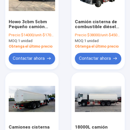
Visita a la fábrica
Control de Calidad
Howo 3cbm 5cbm
Camión cisterna de
Pequeño camión
combustible diésel
Contacto
cisterna de
Sinotruk Howo 6x4,
Precio:
$14000/unit-$17000/unit
Precio:
$38000/unit-$45000/unit
combustible camión
camión de
MOQ:
1 unidad
MOQ:
1 unidad
cisterna de gasolina
transporte de
noticias
camión
petróleo de 20 m³
Obtenga el último precio
Obtenga el último precio
Todos los casos
Contactar ahora
Contactar ahora
Camiones usados de Howo
El camión Howo
Camión tractor HOWO
Camión del mezclador concreto de Howo
Camiones cisterna
18000L camión