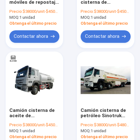
móviles de repostaje
cisterna de
Camión de carga HOWO
de 10000L 20000L
combustible diesel,
Precio:
$38000/unit-$45000/unit
Precio:
$38000/unit-$45000/unit
Camión de entrega
10 ruedas 6x4
MOQ:
Camión del tanque de combustible
1 unidad
MOQ:
1 unidad
de combustible
camión distribuidor
de combustible móvil
Obtenga el último precio
Obtenga el último precio
Camión del tanque de agua
Contactar ahora
Contactar ahora
Camión Nueva China
Camión de Sitrak
Remolque del tanque de combustible
REMOLQUE DE PLATAFORMA
remolque de lecho bajo
Camión cisterna de
Camión cisterna de
Trailer de descarga
aceite de
petróleo Sinotruk
combustible de 6x4
Howo 8x4 28000L
Precio:
$38000/unit-$45000/unit
Precio:
$38000/unit-$48000/unit
20000L
Remolque de cemento a granel
MOQ:
1 unidad
MOQ:
1 unidad
Obtenga el último precio
Obtenga el último precio