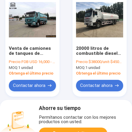
Venta de camiones
20000 litros de
de tanques de
combustible diesel
combustible usados
camión cisterna, 6x4
Precio:
FOB USD 16,000 - 30,000 PER UNIT
Precio:
$38000/unit-$45000/unit
¥ Capacidad y precio
Howo camión
MOQ:
1 unidad
MOQ:
1 unidad
cisterna de
combustible
Obtenga el último precio
Obtenga el último precio
Contactar ahora
Contactar ahora
Ahorre su tiempo
Permítanos contactar con los mejores
productos con usted.