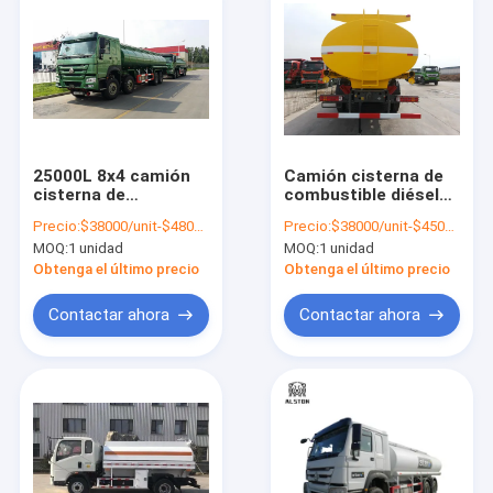
25000L 8x4 camión
Camión cisterna de
cisterna de
combustible diésel
combustible diésel
amarillo de 371 CV
Precio:
$38000/unit-$48000/unit
Precio:
$38000/unit-$45000/unit
Sinotruk Howo
6X4 20000L
MOQ:
1 unidad
MOQ:
1 unidad
371HP 12 ruedas
Obtenga el último precio
Obtenga el último precio
Contactar ahora
Contactar ahora
Inicio
Productos
Sobre nosotros