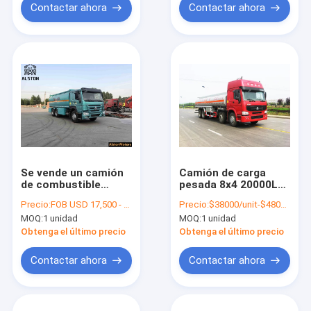
Contactar ahora
Contactar ahora
Se vende un camión
Camión de carga
de combustible
pesada 8x4 20000L
usado. Un tanque de
30000L Fuel Oil
Precio:
FOB USD 17,500 - 30,000 PER UNIT
Precio:
$38000/unit-$48000/unit
20 mil litros.
Tanker Gran
MOQ:
1 unidad
MOQ:
1 unidad
capacidad
Obtenga el último precio
Obtenga el último precio
Contactar ahora
Contactar ahora