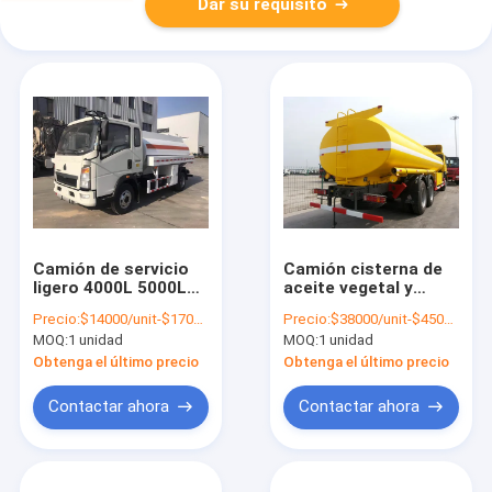
Dar su requisito
Camión de servicio
Camión cisterna de
ligero 4000L 5000L
aceite vegetal y
120HP 4x2 camión
petróleo crudo
Precio:
$14000/unit-$17000/unit
Precio:
$38000/unit-$45000/unit
cisterna de gasolina
371HP 6x4 de 20000L
MOQ:
1 unidad
MOQ:
1 unidad
Obtenga el último precio
Obtenga el último precio
Contactar ahora
Contactar ahora