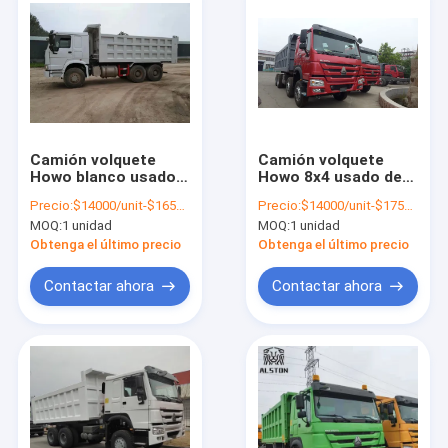
Camión volquete
Camión volquete
Howo blanco usado,
Howo 8x4 usado de
camiones volquete
alta resistencia
Precio:
$14000/unit-$16500/unit
Precio:
$14000/unit-$17500/unit
usados de tres ejes
MOQ:
1 unidad
MOQ:
1 unidad
de 40 toneladas
Obtenga el último precio
Obtenga el último precio
Contactar ahora
Contactar ahora
Inicio
Productos
Sobre nosotros