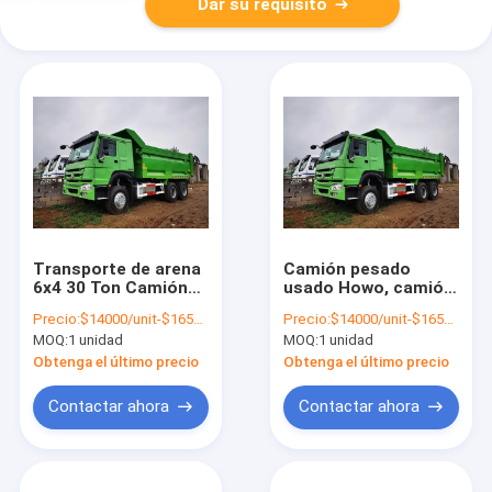
Dar su requisito
Transporte de arena
Camión pesado
6x4 30 Ton Camión
usado Howo, camión
volquete Howo
de diez ruedas.
Precio:
$14000/unit-$16500/unit
Precio:
$14000/unit-$16500/unit
Usado 20m3
MOQ:
1 unidad
MOQ:
1 unidad
Obtenga el último precio
Obtenga el último precio
Contactar ahora
Contactar ahora