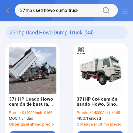
371hp Used Howo Dump Truck
(84)
371 HP Usado Howo
371HP 6x4 camión
camión de basura,
usado Howo, Sino
Sinotruk Howo 6x4
Howo 10 ruedas
Precio:
$14000/unit-$16500/unit
Precio:
$14000/unit-$16500/unit
camión de tirón
camión de basura
MOQ:
1 unidad
MOQ:
1 unidad
Obtenga el último precio
Obtenga el último precio