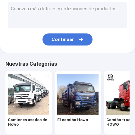
Camión de carga HOWO
Camión del tanque de combustible
Camión del tanque de agua
Continuar
Camión Nueva China
Camión de Sitrak
Nuestras Categorías
Remolque del tanque de combustible
REMOLQUE DE PLATAFORMA
remolque de lecho bajo
Trailer de descarga
Camiones usados de
El camión Howo
Camión tracto
Remolque de cemento a granel
Howo
HOWO