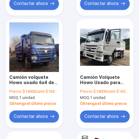
Contactar ahora
Contactar ahora
Camión volquete
Camión Volquete
Howo usado 6x4 de
Howo Usado para
371 HP, camión
Minería 371HP 6x4 20
Precio:
$14000/unit-$16500/unit
Precio:
$14000/unit-$16500/unit
volquete de 40
Metros Cúbicos
MOQ:
1 unidad
MOQ:
1 unidad
toneladas Euro 2
Obtenga el último precio
Obtenga el último precio
Contactar ahora
Contactar ahora