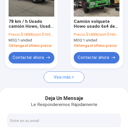
Visita a la fábrica
Control de Calidad
78 km / h Usado
Camión volquete
camión Howo, Usado
Howo usado 6x4 de
Contacto
camión Sino Howo
371hp para diversas
Precio:
$14000/unit-$16500/unit
Precio:
$14000/unit-$16500/unit
industrias
MOQ:
1 unidad
MOQ:
1 unidad
noticias
Obtenga el último precio
Obtenga el último precio
Todos los casos
Contactar ahora
Contactar ahora
Vea más
Camiones usados de Howo
El camión Howo
Deja Un Mensaje
Le Responderemos Rápidamente
Camión tractor HOWO
Camión del mezclador concreto de Howo