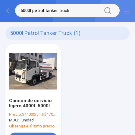
5000l Petrol Tanker Truck
(1)
Camión de servicio
ligero 4000L 5000L
120HP 4x2 camión
Precio:
$14000/unit-$17000/unit
cisterna de gasolina
MOQ:
1 unidad
Obtenga el último precio