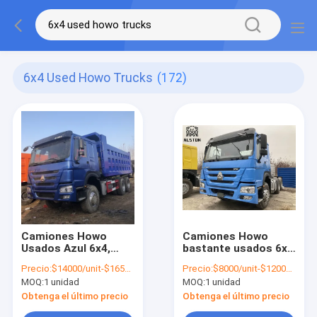
6x4 Used Howo Trucks
(172)
Camiones Howo
Camiones Howo
Usados Azul 6x4,
bastante usados 6x4
Camión Volquete
6x6 8x4 con freno de
Precio:
$14000/unit-$16500/unit
Precio:
$8000/unit-$12000/unit
Sinotruk Howo de 10
aire comprimido
MOQ:
1 unidad
MOQ:
1 unidad
Ruedas
Obtenga el último precio
Obtenga el último precio