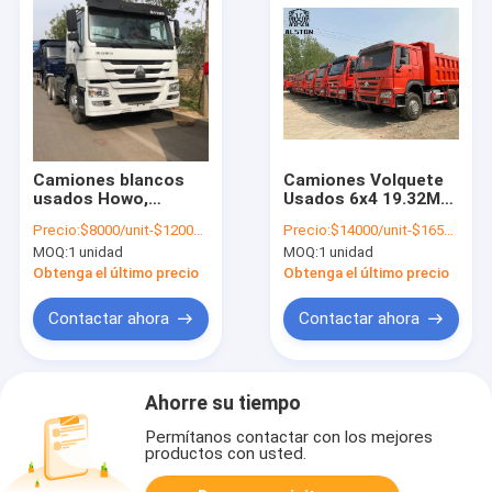
Camiones blancos
Camiones Volquete
usados Howo,
Usados 6x4 19.32M3
Sinotruk Howo 6x4
Camión Volquete
Precio:
$8000/unit-$12000/unit
Precio:
$14000/unit-$16500/unit
camión tractor
Howo Usado Para
MOQ:
1 unidad
MOQ:
1 unidad
pesado
Minería de Carbón
Obtenga el último precio
Obtenga el último precio
Contactar ahora
Contactar ahora
Ahorre su tiempo
Permítanos contactar con los mejores
productos con usted.