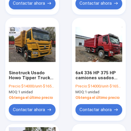
Contactar ahora
Contactar ahora
Sinotruck Usado
6x4 336 HP 375 HP
Howo Tipper Truck
camiones usados
6x4 con el estándar
Howo, rojo usados
Precio:
$14000/unit-$16500/unit
Precio:
$14000/unit-$16500/unit
de emisiones Euro 3
Howo camiones de
MOQ:
1 unidad
MOQ:
1 unidad
remate
Obtenga el último precio
Obtenga el último precio
Contactar ahora
Contactar ahora