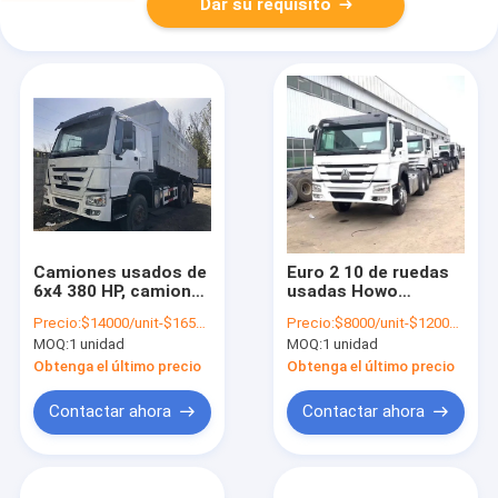
Dar su requisito
Camiones usados de
Euro 2 10 de ruedas
6x4 380 HP, camiones
usadas Howo
pesados de Howo
camiones, Sinotruk
Precio:
$14000/unit-$16500/unit
Precio:
$8000/unit-$12000/unit
380
Howo 6x4 camión
MOQ:
1 unidad
MOQ:
1 unidad
tractor
Obtenga el último precio
Obtenga el último precio
Contactar ahora
Contactar ahora