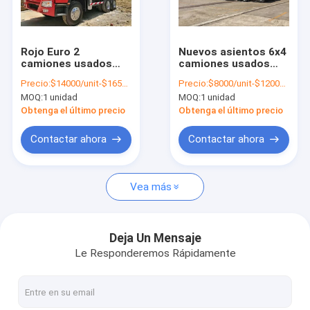
Visita a la fábrica
Control de Calidad
Rojo Euro 2
Nuevos asientos 6x4
camiones usados
camiones usados
Contacto
Howo, HW76 Cabina
Howo Tractor,
Precio:
$14000/unit-$16500/unit
Precio:
$8000/unit-$12000/unit
camión de segunda
amarillo usados
MOQ:
1 unidad
MOQ:
1 unidad
mano
Howo Prime Mover
noticias
Obtenga el último precio
Obtenga el último precio
Todos los casos
Contactar ahora
Contactar ahora
Vea más
Camiones usados de Howo
El camión Howo
Deja Un Mensaje
Le Responderemos Rápidamente
Camión tractor HOWO
Camión del mezclador concreto de Howo