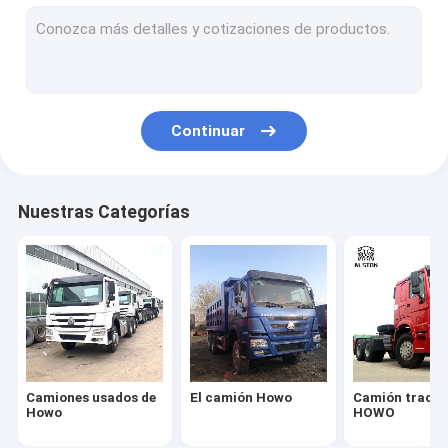
Camión de carga HOWO
Camión del tanque de combustible
Camión del tanque de agua
Continuar
Camión Nueva China
Camión de Sitrak
Nuestras Categorías
Remolque del tanque de combustible
REMOLQUE DE PLATAFORMA
remolque de lecho bajo
Trailer de descarga
Camiones usados de
El camión Howo
Camión tracto
Remolque de cemento a granel
Howo
HOWO