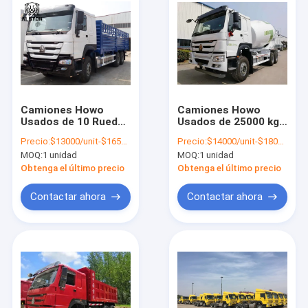
Camiones Howo
Camiones Howo
Usados de 10 Ruedas
Usados de 25000 kg
y 371HP, Camión de
con Potencia Diésel,
Precio:
$13000/unit-$16500/unit
Precio:
$14000/unit-$18000/unit
Carga con Valla de 20
Camión Mezclador
MOQ:
1 unidad
MOQ:
1 unidad
Toneladas y 30
de Cemento de
Toneladas
Hormigón Usado
Obtenga el último precio
Obtenga el último precio
Contactar ahora
Contactar ahora
Inicio
Productos
Sobre nosotros