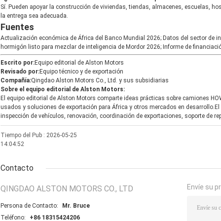
Sí. Pueden apoyar la construcción de viviendas, tiendas, almacenes, escuelas, hosp
la entrega sea adecuada.
Fuentes
Actualización económica de África del Banco Mundial 2026; Datos del sector de in
hormigón listo para mezclar de inteligencia de Mordor 2026; Informe de financiaci
Escrito por:
Equipo editorial de Alston Motors
Revisado por:
Equipo técnico y de exportación
Compañía:
Qingdao Alston Motors Co., Ltd. y sus subsidiarias
Sobre el equipo editorial de Alston Motors:
El equipo editorial de Alston Motors comparte ideas prácticas sobre camiones H
usados y soluciones de exportación para África y otros mercados en desarrollo.El 
inspección de vehículos, renovación, coordinación de exportaciones, soporte de rep
Tiempo del Pub : 2026-05-25
14:04:52
Contacto
Envíe su p
QINGDAO ALSTON MOTORS CO., LTD
Persona de Contacto:
Mr. Bruce
Teléfono:
+86 18315424206