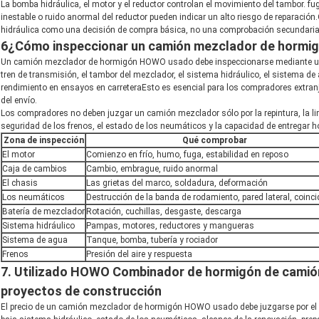
La bomba hidráulica, el motor y el reductor controlan el movimiento del tambor. fu
inestable o ruido anormal del reductor pueden indicar un alto riesgo de reparació
hidráulica como una decisión de compra básica, no una comprobación secundaria
6¿Cómo inspeccionar un camión mezclador de hormi
Un camión mezclador de hormigón HOWO usado debe inspeccionarse mediante una 
tren de transmisión, el tambor del mezclador, el sistema hidráulico, el sistema de 
rendimiento en ensayos en carreteraEsto es esencial para los compradores extran
del envío.
Los compradores no deben juzgar un camión mezclador sólo por la repintura, la limp
seguridad de los frenos, el estado de los neumáticos y la capacidad de entregar h
Zona de inspección
Qué comprobar
El motor
Comienzo en frío, humo, fuga, estabilidad en reposo
Caja de cambios
Cambio, embrague, ruido anormal
El chasis
Las grietas del marco, soldadura, deformación
Los neumáticos
Destrucción de la banda de rodamiento, pared lateral, coinc
Batería de mezclador
Rotación, cuchillas, desgaste, descarga
Sistema hidráulico
Pampas, motores, reductores y mangueras
Sistema de agua
Tanque, bomba, tubería y rociador
Frenos
Presión del aire y respuesta
7. Utilizado HOWO Combinador de hormigón de camión
proyectos de construcción
El precio de un camión mezclador de hormigón HOWO usado debe juzgarse por el va