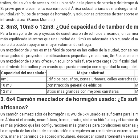
tráfico, de las vías de acceso, de la ubicación de la planta de batería y del tiempo
Se prevé que el crecimiento económico del África subsahariana se mantenga en el
Mundial.vehículos de entrega de hormigón, y soluciones prácticas de transporte e
infraestructura. (
Banco Mundial
)
2. 8m3, 10m3 o 12m3: ¿Qué capacidad de tambor de m
Para la mayoría de los proyectos de construcción de edificios africanos, un ca
más equilibrada.Mientras que una unidad de 12m3 es adecuada sólo cuando el ac
concreta pueden apoyar un mayor volumen de entrega.
Un mezclador de 8 m3 es más fácil de operar en las calles de la ciudad, zonas res
encargados de proyectos de edificaciones pequeñas y medianas, 8m3 puede ser 
Un mezclador de 10 m3 ofrece un equilibrio más fuerte entre carga útil, flexibilida
rendimiento hidráulico y un chasis que pueda manejar con seguridad la carga de t
Capacidad del mezclador
Mejor solicitud
8m3
Edificios pequeños, zonas urbanas, calles estrechas
U
10 m3
Construcción general de edificios
M
12 m3
Sitios más grandes con mejores carreteras
M
3. 6x4 Camión mezclador de hormigón usado: ¿Es sufic
africanos?
Un camión de mezclador de hormigón HOWO de 6x4 usado es suficiente para la ma
en África si el chasis, neumáticos, frenos, motor, sistema hidráulico,y el tambor
es más práctico que las configuraciones más grandes para condiciones urbanas y 
La mayoría de las obras de construcción no requieren un rendimiento extremo fuera
otra, manejar caminos de acceso irregulares, descargar constantemente y regresar