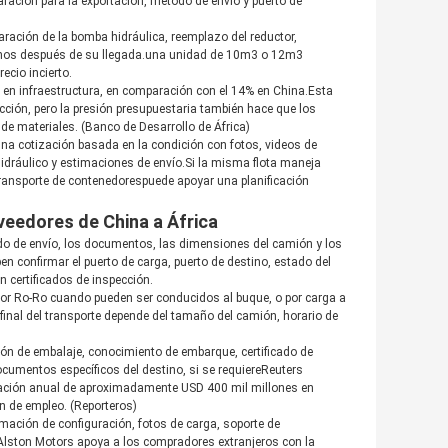
aración para la exportación, método de envío y puerto de
ración de la bomba hidráulica, reemplazo del reductor,
frenos después de su llegada.una unidad de 10m3 o 12m3
ecio incierto.
IB en infraestructura, en comparación con el 14% en China.Esta
cción, pero la presión presupuestaria también hace que los
de materiales. (
Banco de Desarrollo de África
)
 una cotización basada en la condición con fotos, videos de
hidráulico y estimaciones de envío.Si la misma flota maneja
ransporte de contenedores
puede apoyar una planificación
veedores de China a África
odo de envío, los documentos, las dimensiones del camión y los
n confirmar el puerto de carga, puerto de destino, estado del
n certificados de inspección.
Ro-Ro cuando pueden ser conducidos al buque, o por carga a
e final del transporte depende del tamaño del camión, horario de
ión de embalaje, conocimiento de embarque, certificado de
cumentos específicos del destino, si se requiereReuters
ciación anual de aproximadamente USD 400 mil millones en
ón de empleo. (
Reporteros
)
rmación de configuración, fotos de carga, soporte de
Alston Motors apoya a los compradores extranjeros con la