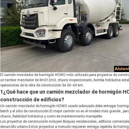
El camión mezclador de hormigón HOWO más utilizado para proyectos de constru
un tambor mezclador de 8m312m3, chasis inspeccionado, bomba hidráulica estable,
operaciones de la obra de construcción de 30~60 km.
1¿Qué hace que un camión mezclador de hormigón H
construcción de edificios?
Un camión mezclador de hormigón HOWO usado adecuado debe entregar hormigón d
batch y el sitio de construcción.El mejor camión no es el modelo más grande., per
chasis, fiabilidad hidráulica y costo de mantenimiento manejable.
Los proyectos de construcción incluyen bloques residenciales, edificios comerciale
desarrollo urbano.Estos proyectos a menudo requieren entrega repetida de hormigó