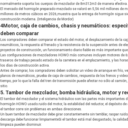
normalmente soporta los cuerpos de mezclador de 8m312m3 de manera efectiva.
El mercado del hormigón preparado mezclado se valoró en 5,56 mil millones de me
millones de metros cúbicos en 2026,muestra que la entrega de hormigón sigue sien
construcción moderna. (
Inteligencia de Mordor
)
4Motor, caja de cambios, chasis y neumáticos: espec
deben comparar
Los compradores deben comparar el estado del motor, el desplazamiento de la caja 
neumáticos, la respuesta al frenado y la resistencia de la suspensión antes de
proyectos de construcción, un funcionamiento diario fiable es más importante que l
Las configuraciones de mezcladores HOWO más comunes incluyen motores de 6x4
traseros de trabajo pesado.estado de la carretera en el emplazamiento, y las hor
los días de construcción activa.
Antes de comprar, los compradores deben solicitar un video de arranque en frío, ve
planos de neumáticos, prueba de caja de cambios, respuesta de los frenos y video 
tiempo, por lo que la falla del tren de transmisión puede afectar no sólo al camión,
sitio.
5. Tambor de mezclador, bomba hidráulica, motor y r
El tambor del mezclador y el sistema hidráulico son las partes más importantes de
hormigón HOWO usado.ruido del motor, la estabilidad del reductor, el depósito de 
el tambor corre sin problemas en ambas direcciones.
Un buen tambor de mezclador debe girar constantemente sin temblar, raspar ruido
descarga debe funcionar limpiamenteSi el tambor está mal desgastado, la calidad d
limpieza pueden disminuir.