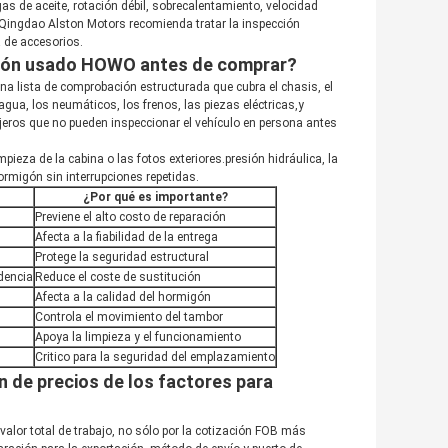
gas de aceite, rotación débil, sobrecalentamiento, velocidad
n.Qingdao Alston Motors recomienda tratar la inspección
 de accesorios.
gón usado HOWO antes de comprar?
lista de comprobación estructurada que cubra el chasis, el
agua, los neumáticos, los frenos, las piezas eléctricas,y
jeros que no pueden inspeccionar el vehículo en persona antes
ieza de la cabina o las fotos exteriores.presión hidráulica, la
ormigón sin interrupciones repetidas.
¿Por qué es importante?
Previene el alto costo de reparación
Afecta a la fiabilidad de la entrega
Protege la seguridad estructural
idencia
Reduce el coste de sustitución
Afecta a la calidad del hormigón
Controla el movimiento del tambor
Apoya la limpieza y el funcionamiento
Critico para la seguridad del emplazamiento
 de precios de los factores para
lor total de trabajo, no sólo por la cotización FOB más