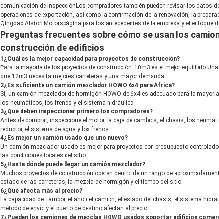
comunicación de inspecciónLos compradores también pueden revisar los datos de 
operaciones de exportación, así como la confirmación de la renovación, la preparac
Qingdao Alston Motors
página para los antecedentes de la empresa y el enfoque d
Preguntas frecuentes sobre cómo se usan los camion
construcción de edificios
1¿Cuál es la mejor capacidad para proyectos de construcción?
Para la mayoría de los proyectos de construcción, 10m3 es el mejor equilibrio.Un
que 12m3 necesita mejores carreteras y una mayor demanda.
2¿Es suficiente un camión mezclador HOWO 6x4 para África?
Sí, un camión mezclador de hormigón HOWO de 6x4 es adecuado para la mayoría de
los neumáticos, los frenos y el sistema hidráulico.
3¿Qué deben inspeccionar primero los compradores?
Antes de comprar, inspeccione el motor, la caja de cambios, el chasis, los neumátic
reductor, el sistema de agua y los frenos.
4¿Es mejor un camión usado que uno nuevo?
Un camión mezclador usado es mejor para proyectos con presupuesto controlado 
las condiciones locales del sitio.
5¿Hasta dónde puede llegar un camión mezclador?
Muchos proyectos de construcción operan dentro de un rango de aproximadamente 30
estado de las carreteras, la mezcla de hormigón y el tiempo del sitio.
6¿Qué afecta más al precio?
La capacidad del tambor, el año del camión, el estado del chasis, el sistema hidrául
método de envío y el puerto de destino afectan al precio.
7¿Pueden los camiones de mezclas HOWO usados soportar edificios comerc