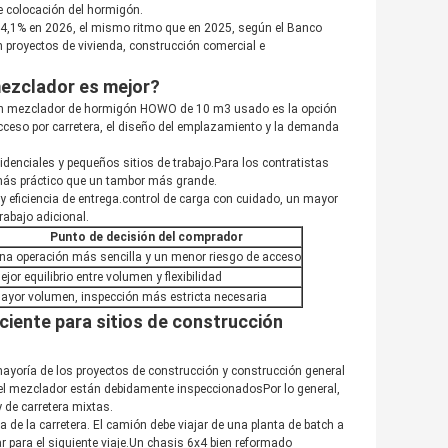
 de colocación del hormigón.
 4,1% en 2026, el mismo ritmo que en 2025, según el Banco
n proyectos de vivienda, construcción comercial e
ezclador es mejor?
mión mezclador de hormigón HOWO de 10 m3 usado es la opción
ceso por carretera, el diseño del emplazamiento y la demanda
idenciales y pequeños sitios de trabajo.Para los contratistas
más práctico que un tambor más grande.
d y eficiencia de entrega.control de carga con cuidado, un mayor
rabajo adicional.
Punto de decisión del comprador
na operación más sencilla y un menor riesgo de acceso
ejor equilibrio entre volumen y flexibilidad
ayor volumen, inspección más estricta necesaria
iente para sitios de construcción
yoría de los proyectos de construcción y construcción general
 del mezclador están debidamente inspeccionadosPor lo general,
de carretera mixtas.
 de la carretera. El camión debe viajar de una planta de batch a
 para el siguiente viaje.Un chasis 6x4 bien reformado