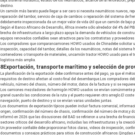
baja.sistema hidráulico, estado de los neumáticos, alcance de la renovación, prep
destino.
Un camión más barato puede llegar a ser caro si necesita neumáticos nuevos, repa
reparación del tambor, servicio de caja de cambios o reparación del sistema de 
debidamente inspeccionada da un mejor valor de vida útil que un camión de bajo pr
Según el Banco Africano de Desarrollo, África invierte sólo alrededor del 4% del P
brecha de infraestructura a largo plazo apoya la demanda de vehículos de constru
equipos renovados confiables sean atractivos para los contratistas y proveedores 
Los compradores que comparan
camiones HOWO usados de China
debe solicitar
inspección, capacidad del tambor, detalles de los neumáticos, notas del sistema 
contenedores o transporte de materiales, un
camión tractor HOWO usado para el t
logística más amplia.
8Exportación, transporte marítimo y selección de pro
La planificación de la exportación debe confirmarse antes del pago, ya que el mét
requisitos de destino afectan al costo final del desembarque.Los compradores debe
vehículo, número del chasis, número del motor, datos de la factura y si se requiere
Los camiones mezcladores de hormigón HOWO usados se envían comúnmente por 
granel cuando las condiciones de la ruta y el puerto requieren otro arreglo.El cost
navegación, puerto de destino y si se envían varias unidades juntas.
Los documentos de exportación típicos pueden incluir factura comercial, informac
origen, confirmación del número de chasis, confirmación del número de motor,y do
informó en 2026 que las discusiones del BAD se refirieron a una brecha de finan
sectores críticos del desarrollo africano, incluidas las infraestructuras y la creaci
Un proveedor confiable debe proporcionar fotos claras, videos de inspección, confi
documentos y consejos prácticos para sitios de construcción africanos.Qingdao 