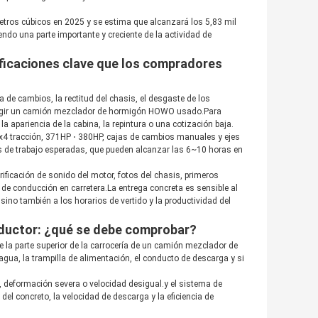
tros cúbicos en 2025 y se estima que alcanzará los 5,83 mil
do una parte importante y creciente de la actividad de
ificaciones clave que los compradores
de cambios, la rectitud del chasis, el desgaste de los
 elegir un camión mezclador de hormigón HOWO usado.Para
a apariencia de la cabina, la repintura o una cotización baja.
 tracción, 371HP ⋅ 380HP, cajas de cambios manuales y ejes
as de trabajo esperadas, que pueden alcanzar las 6~10 horas en
rificación de sonido del motor, fotos del chasis, primeros
de conducción en carretera.La entrega concreta es sensible al
 sino también a los horarios de vertido y la productividad del
eductor: ¿qué se debe comprobar?
 la parte superior de la carrocería de un camión mezclador de
agua, la trampilla de alimentación, el conducto de descarga y si
, deformación severa o velocidad desigual.y el sistema de
el concreto, la velocidad de descarga y la eficiencia de