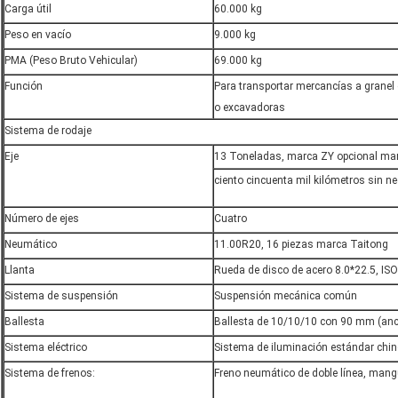
Carga útil
60.000 kg
Peso en vacío
9.000 kg
PMA (Peso Bruto Vehicular)
69.000 kg
Función
Para transportar mercancías a grane
o excavadoras
Sistema de rodaje
Eje
13 Toneladas, marca ZY opcional ma
ciento cincuenta mil kilómetros sin 
Número de ejes
Cuatro
Neumático
11.00R20, 16 piezas marca Taitong
Llanta
Rueda de disco de acero 8.0*22.5, ISO
Sistema de suspensión
Suspensión mecánica común
Ballesta
Ballesta de 10/10/10 con 90 mm (anc
Sistema eléctrico
Sistema de iluminación estándar chi
Sistema de frenos:
Freno neumático de doble línea, mang