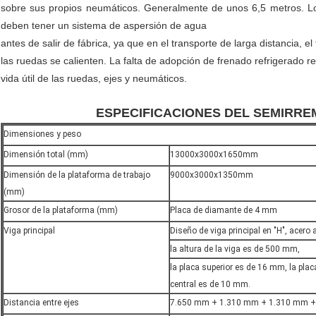
sobre sus propios neumáticos. Generalmente de unos 6,5 metros. L
deben tener un sistema de aspersión de agua
antes de salir de fábrica, ya que en el transporte de larga distancia, 
las ruedas se calienten. La falta de adopción de frenado refrigerado redu
vida útil de las ruedas, ejes y neumáticos.
ESPECIFICACIONES DEL SEMIRREMOL
Dimensiones y peso
Dimensión total (mm)
13000x3000x1650mm
Dimensión de la plataforma de trabajo
9000x3000x1350mm
(mm)
Grosor de la plataforma (mm)
Placa de diamante de 4 mm
Viga principal
Diseño de viga principal en "H", acero
la altura de la viga es de 500 mm,
la placa superior es de 16 mm, la plac
central es de 10 mm.
Distancia entre ejes
7.650 mm + 1.310 mm + 1.310 mm 