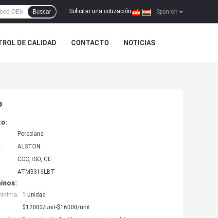
Solicitar una cotización
Buscar
|
Spanish
ROL DE CALIDAD
CONTACTO
NOTICIAS
o
to:
Porcelana
:
ALSTON
CCC, ISO, CE
ATM3316LBT
inos:
mínima:
1 unidad
$12000/unit-$16000/unit