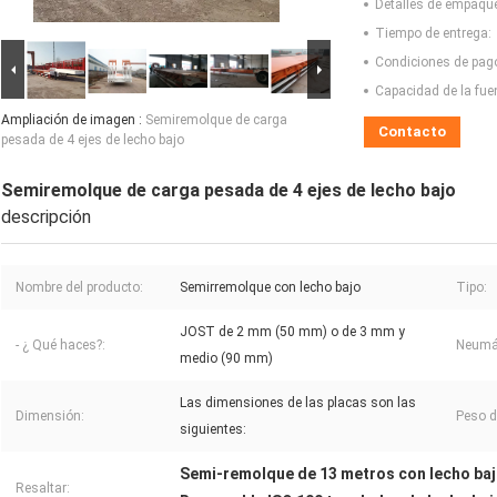
Detalles de empaqu
Tiempo de entrega:
Condiciones de pag
Capacidad de la fue
Ampliación de imagen :
Semiremolque de carga
Contacto
pesada de 4 ejes de lecho bajo
Semiremolque de carga pesada de 4 ejes de lecho bajo
descripción
Nombre del producto:
Semirremolque con lecho bajo
Tipo:
JOST de 2 mm (50 mm) o de 3 mm y
- ¿ Qué haces?:
Neumá
medio (90 mm)
Las dimensiones de las placas son las
Dimensión:
Peso d
siguientes:
Semi-remolque de 13 metros con lecho ba
Resaltar: