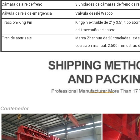
Cámara de aire de freno
8 unidades de cámaras de freno de r
Válvula de relé de emergencia
Válvula de relé Wabco
Tracción/King Pin
Kingpin extraíble de 2" y 3.5", tipo ato
del travesaño delantero
Tren de aterrizaje
Marca Zhenhua de 28 toneladas, exter
operación manual. 2.500 mm detrás de
Contenedor