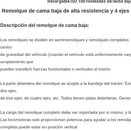
Recargable ISO 100 toneladas de lecho baj
Remolque de cama baja de alta resistencia y 4 ejes 
Descripción del remolque de cama baja:
Los remolques se dividen en semirremolques y remolques completos. L
centro
de gravedad del vehículo (cuando el vehículo está uniformemente carg
acoplamiento que
pueden transferir fuerzas horizontales o verticales al tractor.
La parte delantera del remolque se acopla a la bandeja del tractor. Ex
dos ejes,
de tres ejes, de cuatro ejes, etc. Todos tienen patas delanteras. Ge
La carga del remolque completo debe ser soportada por sí mismo, y l
Las locomotoras solo proporcionan potencia para ayudar a los remolque
completa puede estar en posición vertical