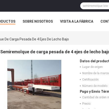
ODUCTOS
SOBRE NOSOTROS
VISITA A LA FÁBRICA
CONT
ASOS
e De Carga Pesada De 4 Ejes De Lecho Bajo
Semiremolque de carga pesada de 4 ejes de lecho baj
Datos del produc
Lugar de origen:
Nombre de la marca
Certificación:
Número de modelo:
Pago y Envío Térm
Cantidad de orden 
Precio: