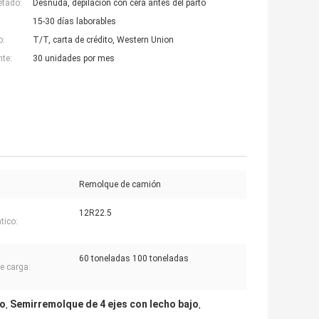
etado:
Desnuda, depilación con cera antes del parto
15-30 días laborables
o:
T/T, carta de crédito, Western Union
nte:
30 unidades por mes
Remolque de camión
12R22.5
tico:
60 toneladas 100 toneladas
e carga:
jo
Semirremolque de 4 ejes con lecho bajo
,
,