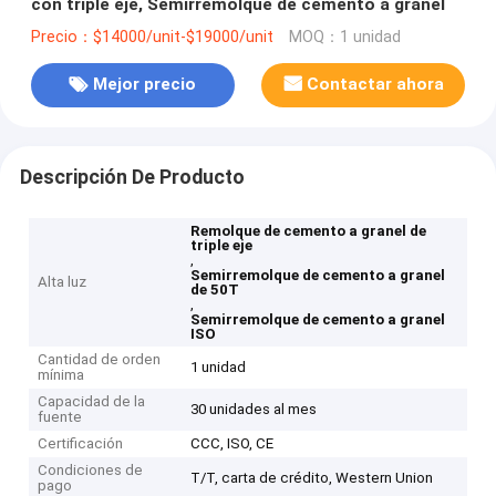
con triple eje, Semirremolque de cemento a granel
Precio：$14000/unit-$19000/unit
MOQ：1 unidad
Mejor precio
Contactar ahora
Descripción De Producto
Remolque de cemento a granel de
triple eje
,
Semirremolque de cemento a granel
Alta luz
de 50T
,
Semirremolque de cemento a granel
ISO
Cantidad de orden
1 unidad
mínima
Capacidad de la
30 unidades al mes
fuente
Certificación
CCC, ISO, CE
Condiciones de
T/T, carta de crédito, Western Union
pago