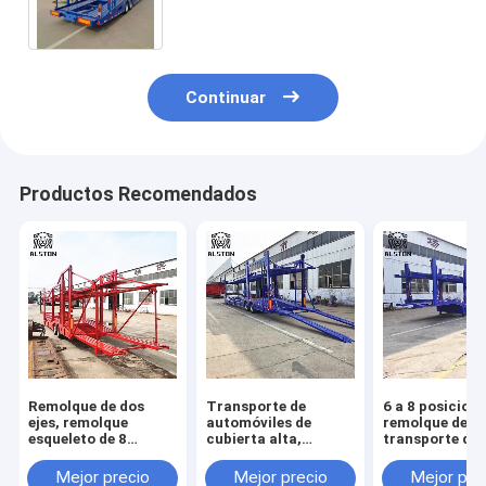
de coches para la venta
Continuar
Productos Recomendados
Remolque de dos
Transporte de
6 a 8 posicione
ejes, remolque
automóviles de
remolque de
esqueleto de 8
cubierta alta,
transporte de
posiciones con
remolque de
vehículos,
cubiertas superior e
transporte de
semirremolque
Mejor precio
Mejor precio
Mejor pre