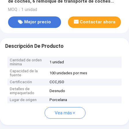
de coches, 6 remolque de transporte de coches
para la venta
MOQ：1 unidad
Mejor precio
Contactar ahora
Descripción De Producto
Cantidad de orden
1 unidad
mínima
Capacidad de la
100 unidades por mes
fuente
Certificación
CCC,ISO
Detalles de
Desnudo
empaquetado
Lugar de origen
Porcelana
Vea más