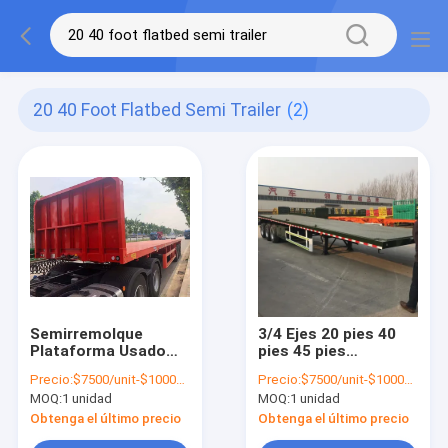
20 40 Foot Flatbed Semi Trailer
(2)
Semirremolque
3/4 Ejes 20 pies 40
Plataforma Usado
pies 45 pies
para Transporte de
Semirremolques
Precio:
$7500/unit-$10000/unit
Precio:
$7500/unit-$10000/unit
Contenedores,
usados de cama
MOQ:
1 unidad
MOQ:
1 unidad
Semirremolque
plana
Plataforma de 20 y
Obtenga el último precio
Obtenga el último precio
40 Pies