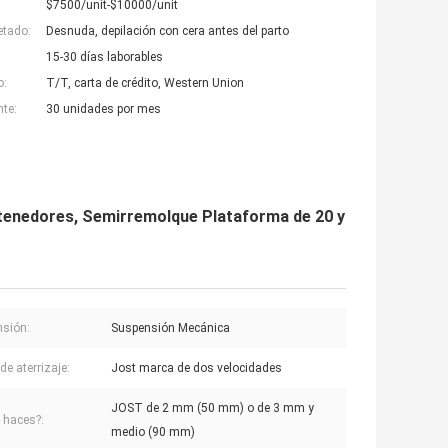
$7500/unit-$10000/unit
etado:
Desnuda, depilación con cera antes del parto
15-30 días laborables
o:
T/T, carta de crédito, Western Union
nte:
30 unidades por mes
enedores, Semirremolque Plataforma de 20 y
sión:
Suspensión Mecánica
 de aterrizaje:
Jost marca de dos velocidades
JOST de 2 mm (50 mm) o de 3 mm y
é haces?:
medio (90 mm)