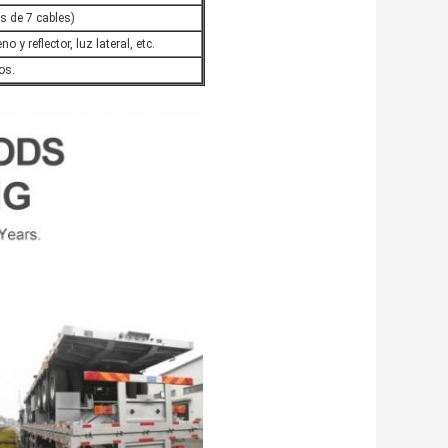
és de 7 cables)
o y reflector, luz lateral, etc.
os.