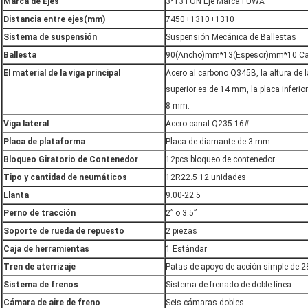
Marca de Ejes
3*13TON Eje Marca FUWA
Distancia entre ejes(mm)
7450+1310+1310
Sistema de suspensión
Suspensión Mecánica de Ballestas
Ballesta
90(Ancho)mm*13(Espesor)mm*10 C
El material de la viga principal
Acero al carbono Q345B, la altura de 
superior es de 14 mm, la placa inferio
8 mm.
Viga lateral
Acero canal Q235 16#
Placa de plataforma
Placa de diamante de 3 mm
Bloqueo Giratorio de Contenedor
12pcs bloqueo de contenedor
Tipo y cantidad de neumáticos
12R22.5 12 unidades
Llanta
9.00-22.5
Perno de tracción
2” o 3.5”
Soporte de rueda de repuesto
2 piezas
Caja de herramientas
1 Estándar
Tren de aterrizaje
Patas de apoyo de acción simple de 2
Sistema de frenos
Sistema de frenado de doble línea
Cámara de aire de freno
Seis cámaras dobles