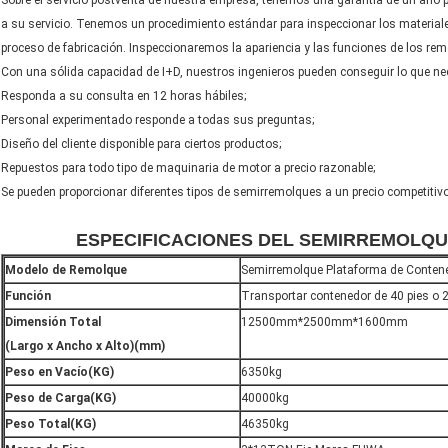
Sobre el servicio postventa de nuestra empresa, tenemos una garantía de un año 
a su servicio. Tenemos un procedimiento estándar para inspeccionar los material
proceso de fabricación. Inspeccionaremos la apariencia y las funciones de los rem
Con una sólida capacidad de I+D, nuestros ingenieros pueden conseguir lo que ne
Responda a su consulta en 12 horas hábiles;
Personal experimentado responde a todas sus preguntas;
Diseño del cliente disponible para ciertos productos;
Repuestos para todo tipo de maquinaria de motor a precio razonable;
Se pueden proporcionar diferentes tipos de semirremolques a un precio competitivo
ESPECIFICACIONES DEL SEMIRREMOLQUE
Modelo de Remolque
Semirremolque Plataforma de Contene
Función
Transportar contenedor de 40 pies o 2
Dimensión Total
12500mm*2500mm*1600mm
(Largo x Ancho x Alto)(mm)
Peso en Vacío(KG)
6350kg
Peso de Carga(KG)
40000kg
Peso Total(KG)
46350kg