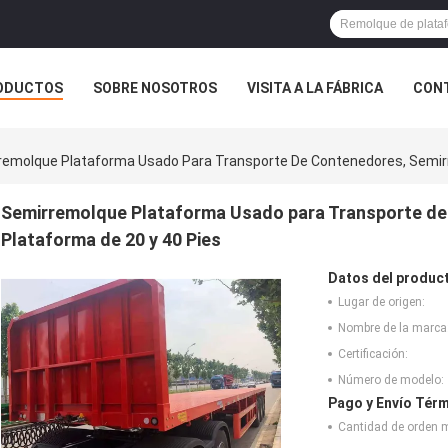
ODUCTOS
SOBRE NOSOTROS
VISITA A LA FÁBRICA
CONT
ASOS
remolque Plataforma Usado Para Transporte De Contenedores, Semir
Semirremolque Plataforma Usado para Transporte d
Plataforma de 20 y 40 Pies
Datos del produc
Lugar de origen:
Nombre de la marca
Certificación:
Número de modelo:
Pago y Envío Térm
Cantidad de orden 