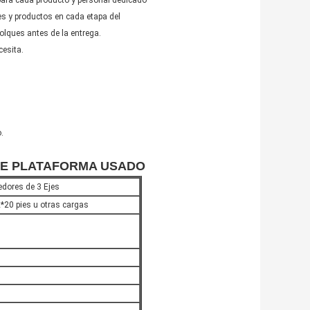
para cada producto y personal dedicado
es y productos en cada etapa del
olques antes de la entrega.
cesita.
.
 PLATAFORMA USADO
dores de 3 Ejes
*20 pies u otras cargas