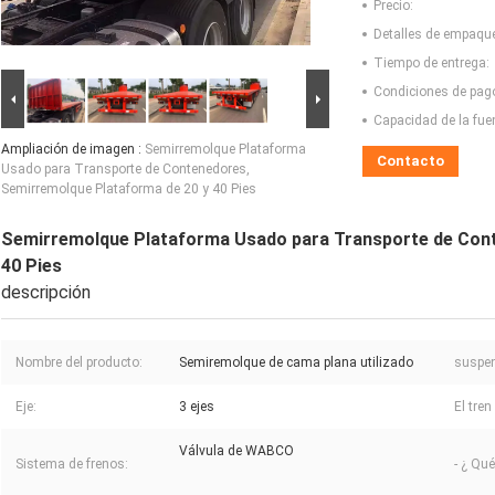
Precio:
Detalles de empaqu
Tiempo de entrega:
Condiciones de pag
Capacidad de la fue
Ampliación de imagen :
Semirremolque Plataforma
Contacto
Usado para Transporte de Contenedores,
Semirremolque Plataforma de 20 y 40 Pies
Semirremolque Plataforma Usado para Transporte de Cont
40 Pies
descripción
Nombre del producto:
Semiremolque de cama plana utilizado
suspen
Eje:
3 ejes
El tren
Válvula de WABCO
Sistema de frenos:
- ¿ Qu