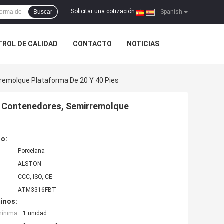
Solicitar una cotización
Buscar
|
Spanish
ROL DE CALIDAD
CONTACTO
NOTICIAS
remolque Plataforma De 20 Y 40 Pies
e Contenedores, Semirremolque
to:
Porcelana
:
ALSTON
CCC, ISO, CE
ATM3316FBT
inos:
mínima:
1 unidad