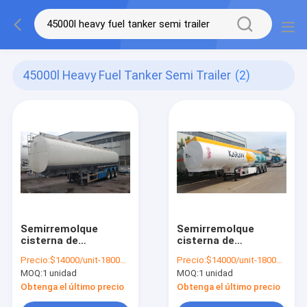
45000l Heavy Fuel Tanker Semi Trailer
(2)
Semirremolque
Semirremolque
cisterna de
cisterna de
combustible pesado
combustible de
Precio:
$14000/unit-18000/unit
Precio:
$14000/unit-18000/unit
de tres ejes,
45000 litros con
MOQ:
1 unidad
MOQ:
1 unidad
semirremolque
suspensión
cisterna de diésel
mecánica
Obtenga el último precio
Obtenga el último precio