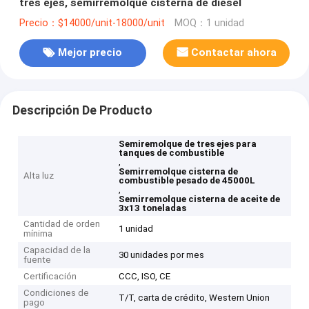
tres ejes, semirremolque cisterna de diésel
Precio：$14000/unit-18000/unit
MOQ：1 unidad
Mejor precio
Contactar ahora
Descripción De Producto
Semiremolque de tres ejes para
tanques de combustible
,
Semirremolque cisterna de
Alta luz
combustible pesado de 45000L
,
Semirremolque cisterna de aceite de
3x13 toneladas
Cantidad de orden
1 unidad
mínima
Capacidad de la
30 unidades por mes
fuente
Certificación
CCC, ISO, CE
Condiciones de
T/T, carta de crédito, Western Union
pago