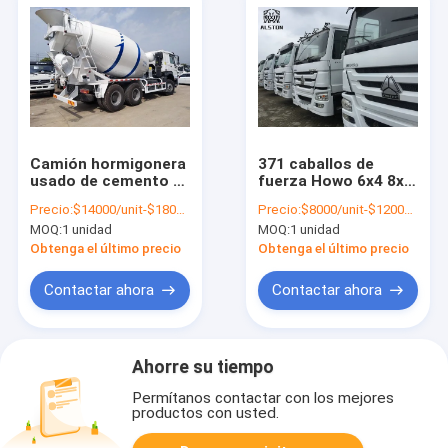
Camión hormigonera
371 caballos de
usado de cemento y
fuerza Howo 6x4 8x4
hormigón 10M3 6x4
camiones de tractor
Precio:
$14000/unit-$18000/unit
Precio:
$8000/unit-$12000/unit
Howo usados
MOQ:
1 unidad
MOQ:
1 unidad
Obtenga el último precio
Obtenga el último precio
Contactar ahora
Contactar ahora
Ahorre su tiempo
Permítanos contactar con los mejores
productos con usted.