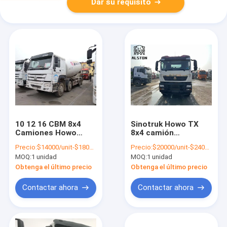
Dar su requisito
10 12 16 CBM 8x4
Sinotruk Howo TX
Camiones Howo
8x4 camión
Usados Camión
mezclador de
Precio:
$14000/unit-$18000/unit
Precio:
$20000/unit-$24000/unit
Hormigonera Usado
hormigón, usado
MOQ:
1 unidad
MOQ:
1 unidad
Howo TX 340HP
camión mezclador
Obtenga el último precio
Obtenga el último precio
Contactar ahora
Contactar ahora