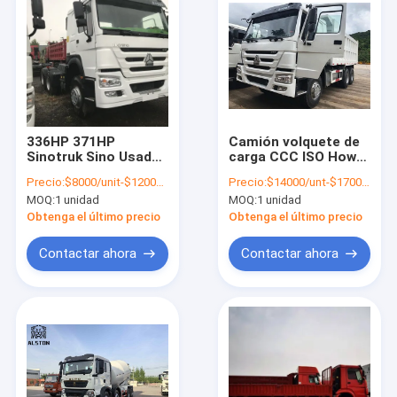
336HP 371HP
Camión volquete de
Sinotruk Sino Usado
carga CCC ISO Howo
Howo camiones
de 30 toneladas y
Precio:
$8000/unit-$12000/unit
Precio:
$14000/unt-$17000/unit
tractor 6x4 Euro 2
371 HP 6x4 usado
MOQ:
1 unidad
MOQ:
1 unidad
Obtenga el último precio
Obtenga el último precio
Contactar ahora
Contactar ahora
Inicio
Productos
Sobre nosotros