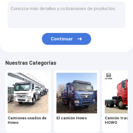
Camión de carga HOWO
Camión del tanque de combustible
Camión del tanque de agua
Continuar
Camión Nueva China
Camión de Sitrak
Nuestras Categorías
Remolque del tanque de combustible
REMOLQUE DE PLATAFORMA
remolque de lecho bajo
Trailer de descarga
Camiones usados de
El camión Howo
Camión tracto
Remolque de cemento a granel
Howo
HOWO