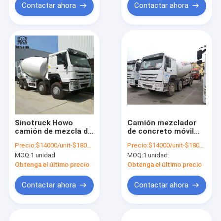
Contactar ahora
Contactar ahora
Sinotruck Howo
Camión mezclador
camión de mezcla de
de concreto móvil
hormigón usado,
Howo de 14M3 16M3
Precio:
$14000/unit-$18000/unit
Precio:
$14000/unit-$18000/unit
12m3 20m3 camión
18M3
MOQ:
1 unidad
MOQ:
1 unidad
de mezcla móvil
Obtenga el último precio
Obtenga el último precio
Contactar ahora
Contactar ahora