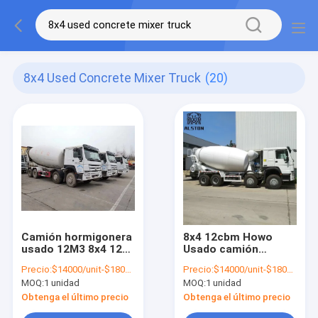
8x4 Used Concrete Mixer Truck
(20)
Camión hormigonera
8x4 12cbm Howo
usado 12M3 8x4 12
Usado camión
ruedas
mezclador de
Precio:
$14000/unit-$18000/unit
Precio:
$14000/unit-$18000/unit
hormigón con bomba
MOQ:
1 unidad
MOQ:
1 unidad
Obtenga el último precio
Obtenga el último precio