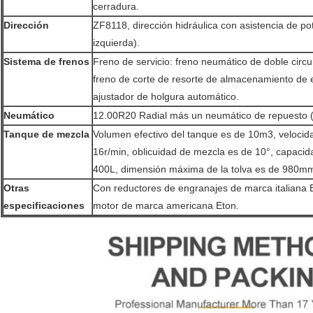
cerradura.
Dirección
ZF8118, dirección hidráulica con asistencia de po
izquierda).
Sistema de frenos
Freno de servicio: freno neumático de doble circu
freno de corte de resorte de almacenamiento de 
ajustador de holgura automático.
Neumático
12.00R20 Radial más un neumático de repuesto 
Tanque de mezcla
Volumen efectivo del tanque es de 10m3, velocida
16r/min, oblicuidad de mezcla es de 10°, capaci
400L, dimensión máxima de la tolva es de 980m
Otras
Con reductores de engranajes de marca italiana Bo
especificaciones
motor de marca americana Eton.