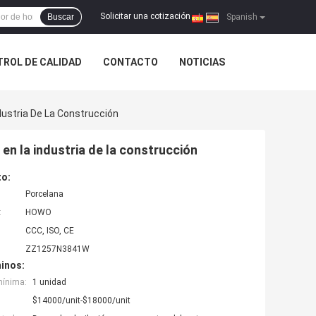
Solicitar una cotización
Buscar
|
Spanish
ROL DE CALIDAD
CONTACTO
NOTICIAS
ustria De La Construcción
n la industria de la construcción
to:
Porcelana
:
HOWO
CCC, ISO, CE
ZZ1257N3841W
inos:
mínima:
1 unidad
$14000/unit-$18000/unit