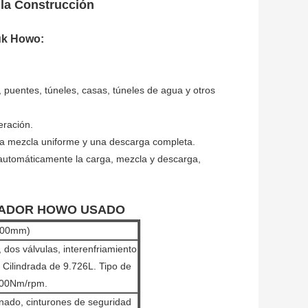
 la Construcción
ruk Howo
:
, puentes, túneles, casas, túneles de agua y otros
eración.
 una mezcla uniforme y una descarga completa.
 automáticamente la carga, mezcla y descarga,
DOR HOWO USADO
800mm)
, dos válvulas, interenfriamiento
 Cilindrada de 9.726L. Tipo de
600Nm/rpm.
onado, cinturones de seguridad