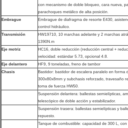
con mecanismo de doble bloqueo, cara nueva, par
parachoques metálico de alta posición.
Embrague
Embrague de diafragma de resorte E430, asistenc
control hidráulico.
Transmisión
HW19710, 10 marchas adelante y 2 marchas atrás
1390N.m
Eje motriz
HC16, doble reducción (reducción central + reduc
velocidad: estándar 5.73, opcional 4.8.
Eje delantero
HF9, 9 toneladas, freno de tambor
Chasis
Bastidor: bastidor de escalera paralelo en forma
300x80x8mm y subchasis reforzado, travesaño r
toma de fuerza HW50.
Suspensión delantera: ballestas semielípticas, am
telescópico de doble acción y estabilizador.
Suspensión trasera: ballestas semielípticas y bal
repuesto.
Tanque de combustible: capacidad de 300 L, con