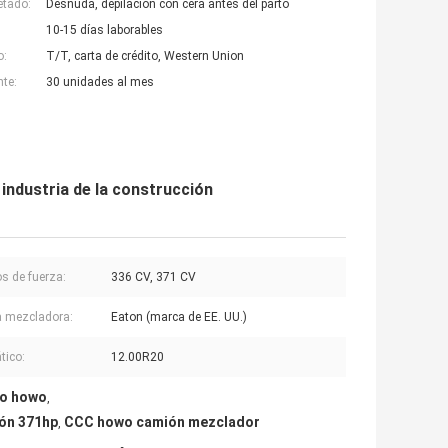
etado:
Desnuda, depilación con cera antes del parto
10-15 días laborables
o:
T/T, carta de crédito, Western Union
nte:
30 unidades al mes
industria de la construcción
os de fuerza:
336 CV, 371 CV
 mezcladora:
Eaton (marca de EE. UU.)
tico:
12.00R20
to howo
,
ón 371hp
CCC howo camión mezclador
,