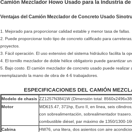
Camión Mezclador Howo Usado para la Industria de
Ventajas del Camión Mezclador de Concreto Usado Sinot
1. Mejorado para proporcionar calidad estable y menor tasa de fallas.
2. Puede proporcionar todo tipo de concreto calificado para carreteras
proyectos.
3. Fácil operación. El uso extensivo del sistema hidráulico facilita la op
4. El tornillo mezclador de doble hélice obligatorio puede garantizar
5. Bajo costo. El camión mezclador de concreto usado puede realizar
reemplazando la mano de obra de 4-6 trabajadores.
ESPECIFICACIONES DEL CAMIÓN MEZCLA
Modelo de chasis
ZZ1257N3841W (Dimensión total: 8560x2496x3
Motor
WD615.47, 371hp, Euro II, en línea, seis cilindros
con sobrealimentación, sobrealimentador trasero.
combustible diésel, par máximo de 1350/1300-1
Cabina
HW76, una litera, dos asientos con aire acondici