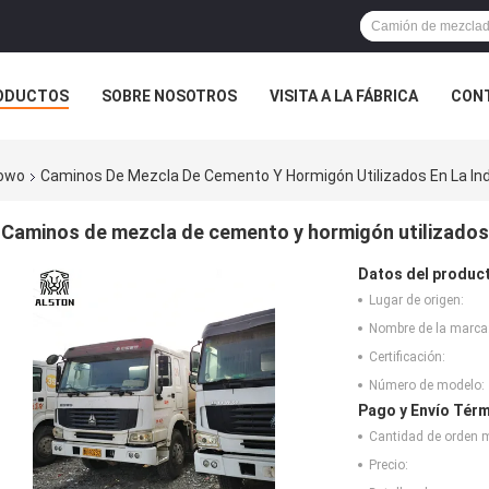
ODUCTOS
SOBRE NOSOTROS
VISITA A LA FÁBRICA
CONT
ASOS
Howo
Caminos De Mezcla De Cemento Y Hormigón Utilizados En La Ind
Caminos de mezcla de cemento y hormigón utilizados e
Datos del produc
Lugar de origen:
Nombre de la marca
Certificación:
Número de modelo:
Pago y Envío Térm
Cantidad de orden 
Precio: