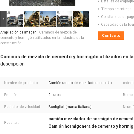
Detalles de empaqu
Tiempo de entrega:
Condiciones de pag
Capacidad de la fue
Ampliación de imagen :
Caminos de mezcla de
Contacto
cemento y hormigón utilizados en la industria de la
construcción
Caminos de mezcla de cemento y hormigón utilizados en la 
descripción
Nombre del producto:
Camión usado del mezclador concreto
caball
Emisión:
2 euros
Bomba
Reductor de velocidad:
Bonfiglioli (marca italiana)
Neumá
camión mezclador de hormigón de cemen
Resaltar:
Camión hormigonera de cemento y hormig