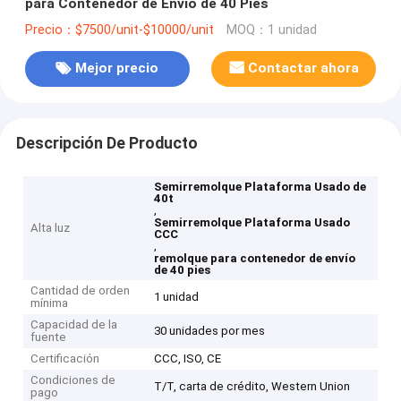
para Contenedor de Envío de 40 Pies
Precio：$7500/unit-$10000/unit
MOQ：1 unidad
Mejor precio
Contactar ahora
Descripción De Producto
Semirremolque Plataforma Usado de
40t
,
Semirremolque Plataforma Usado
Alta luz
CCC
,
remolque para contenedor de envío
de 40 pies
Cantidad de orden
1 unidad
mínima
Capacidad de la
30 unidades por mes
fuente
Certificación
CCC, ISO, CE
Condiciones de
T/T, carta de crédito, Western Union
pago